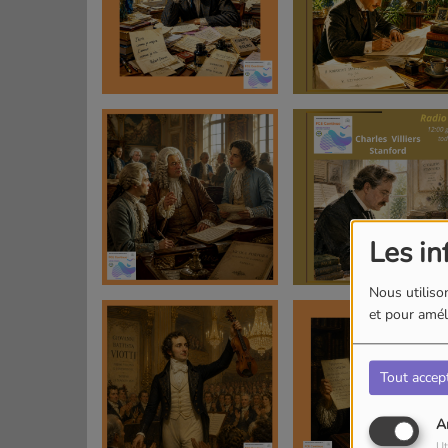
Les in
Nous utilison
et pour améli
Tout accep
A
Ut