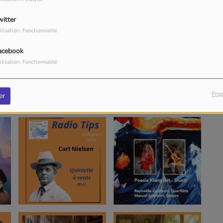
witter
ilisation: Fonctionnalité
acebook
ilisation: Fonctionnalité
Prop
er