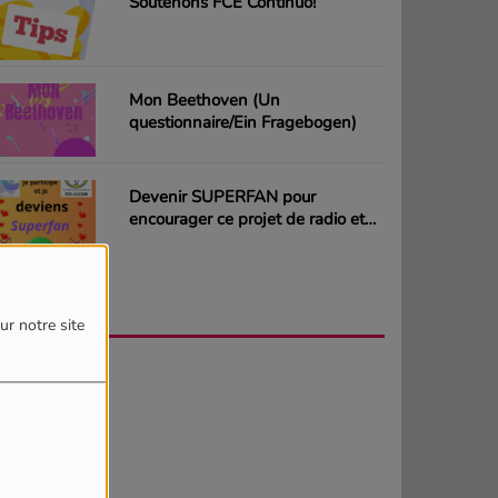
Soutenons FCE Continuo!
Mon Beethoven (Un
questionnaire/Ein Fragebogen)
Devenir SUPERFAN pour
encourager ce projet de radio et
gagner des CD ou des cartes
cadeaux
AGENDA
PLUS
ur notre site