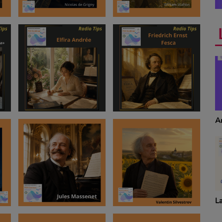
Anecdotes
T
S
La revue de cuisine
Dé
p