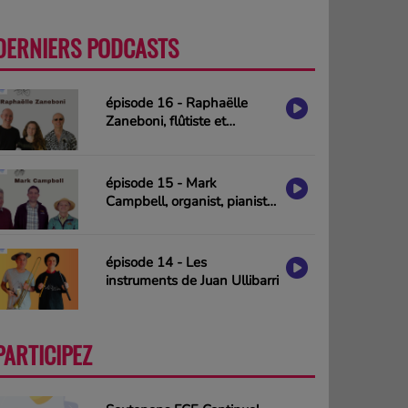
DERNIERS PODCASTS
PLUS
épisode 16 - Raphaëlle
Zaneboni, flûtiste et
compositrice
épisode 15 - Mark
Campbell, organist, pianist
& composer (interview in
english)
épisode 14 - Les
instruments de Juan Ullibarri
PARTICIPEZ
PLUS