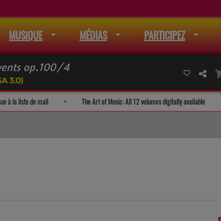
MUSIQUE
MÉDIAS
PARTICIPEZ
 vents op.100/4
A 3.0)
 ajouter son adresse à la liste de mail
The Art of Music: All 12 volumes digital