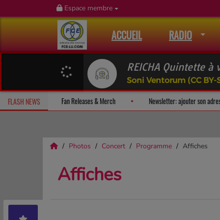
Espace membre
ACCUEIL
RADIO
REICHA Quintette à
Soni Ventorum (CC BY-S
 et recevez un album-surprise!
Fan Releases & Merch
Newsletter:
FLASH NEWS
Photos
Concert
Programme
Affiches
Affiches