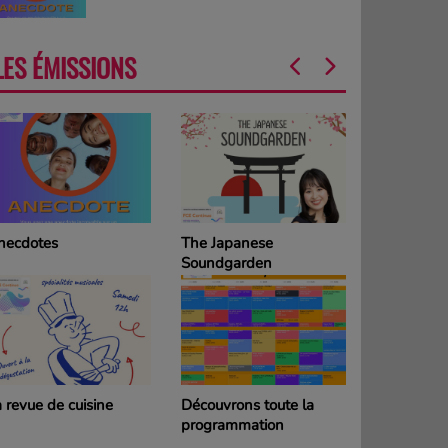
LES ÉMISSIONS
he Japanese
La Grille des
oundgarden
programmes
DIMANCHE
couvrons toute la
La Grille des
rogrammation
programmes SAMEDI