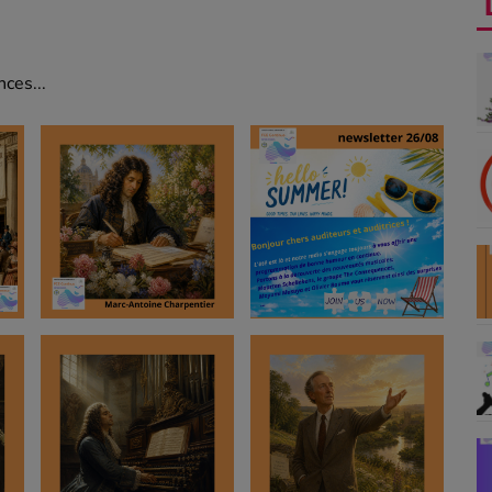
ces...