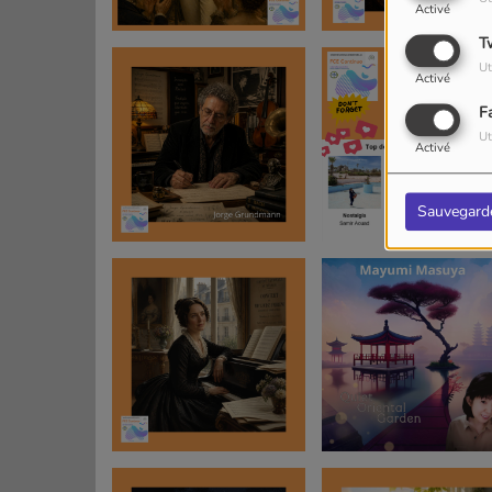
Activé
T
Ut
Activé
F
Ut
Activé
Sauvegard