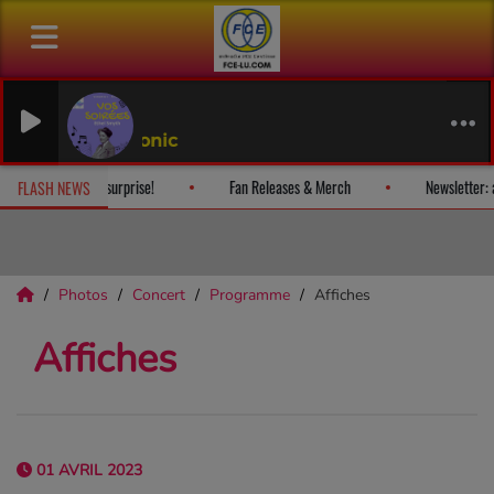
harmonic
s-vous (et nous) plaisir et recevez un album-surprise!
Fan Releases & Merch
FLASH NEWS
Photos
Concert
Programme
Affiches
Affiches
01 AVRIL 2023