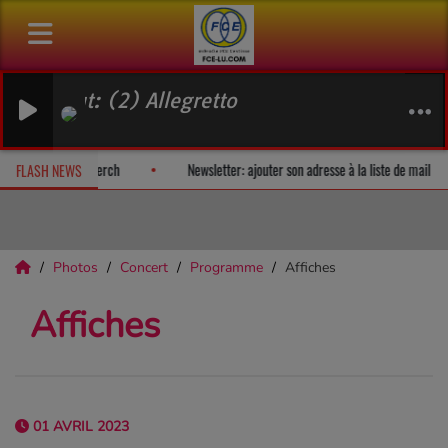
 (2) Allegretto
um-surprise!
Fan Releases & Merch
Newsletter: ajouter son adress
FLASH NEWS
Photos
Concert
Programme
Affiches
Affiches
01 AVRIL 2023