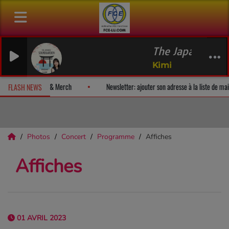
The Japanese Soundgarde
Kimi
n album-surprise!
Fan Releases & Merch
Newsletter: ajouter son a
FLASH NEWS
Photos
Concert
Programme
Affiches
Affiches
01 AVRIL 2023