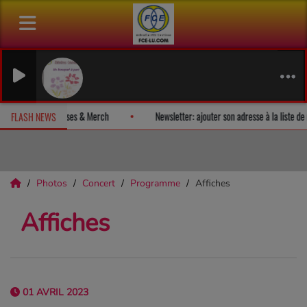
HINDEMITH 
Michel Bühle
ez un album-surprise!
Fan Releases & Merch
Newsletter: ajouter 
FLASH NEWS
Photos
Concert
Programme
Affiches
Affiches
01 AVRIL 2023