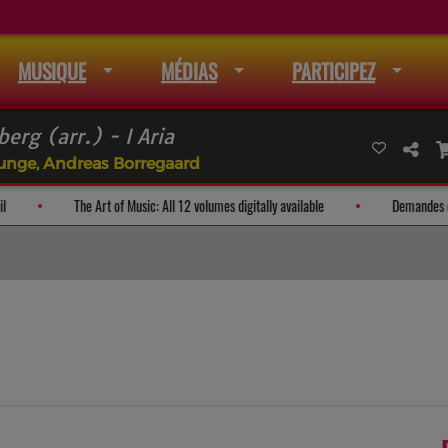
MUSIQUE
MÉDIAS
PARTICIPEZ
erg (arr.) - I Aria
Runge, Andreas Borregaard
e à la liste de mail
The Art of Music: All 12 volumes digitally available