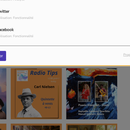
witter
ilisation: Fonctionnalité
acebook
ilisation: Fonctionnalité
Prop
er