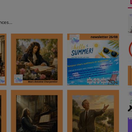
ces...