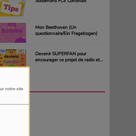
Soutenons FCE Continuo!
Mon Beethoven (Un
questionnaire/Ein Fragebogen)
Devenir SUPERFAN pour
encourager ce projet de radio et
gagner des CD ou des cartes
cadeaux
AGENDA
PLUS
ur notre site