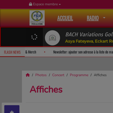
Espace membre
ACCUEIL
RADIO
BACH Variations Golb
Asya Fateyeva, Eckart 
um-surprise!
Fan Releases & Merch
Newsletter: ajouter son adress
FLASH NEWS
Photos
Concert
Programme
Affiches
Affiches