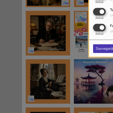
Activé
T
Ut
Activé
F
Ut
Activé
Sauvegard