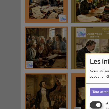
Les in
Nous utilison
et pour améli
Tout accep
A
Ut