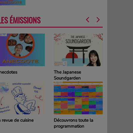
LES ÉMISSIONS
necdotes
The Japanese
La Grille d
Soundgarden
programm
DIMANCH
 revue de cuisine
Découvrons toute la
La Grille d
programmation
programm