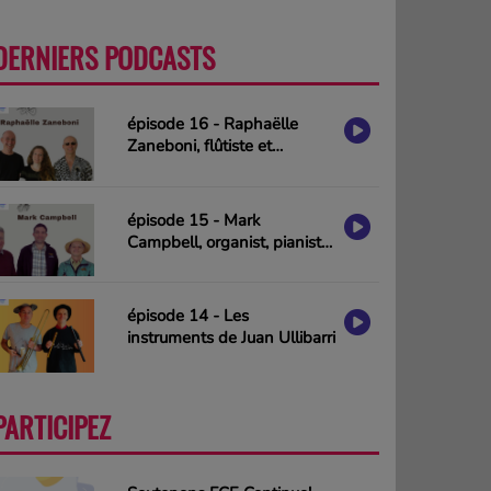
DERNIERS PODCASTS
PLUS
épisode 16 - Raphaëlle
Zaneboni, flûtiste et
compositrice
épisode 15 - Mark
Campbell, organist, pianist
& composer (interview in
english)
épisode 14 - Les
instruments de Juan Ullibarri
PARTICIPEZ
PLUS