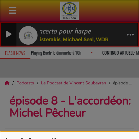
ROTA Concerto pour harpe
Esther Peristerakis, Michael Seal, WDR
diteurs
Playing Bach: le dimanche à 10h
CONTINUO AKTUELL: Me
FLASH NEWS
Podcasts
Le Podcast de Vincent Soubeyran
épisode 8 - L'accordéon: Michel Pêcheur
épisode 8 - L'accordéon:
Michel Pêcheur