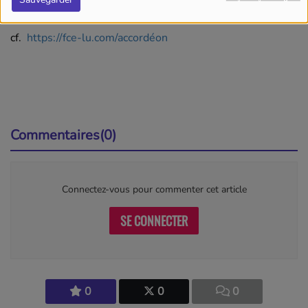
Écouter le podcast
cf.
https://fce-lu.com/accordéon
Commentaires(0)
Connectez-vous pour commenter cet article
SE CONNECTER
0
0
0