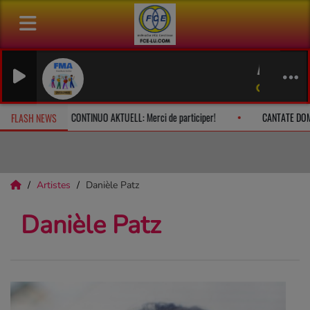
BEETHOVE
Gregor Que
che à 10h
CONTINUO AKTUELL: Merci de participer!
CANTATE DO
FLASH NEWS
Artistes
Danièle Patz
Danièle Patz