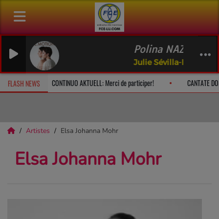
Polina NAZAYKINSKA
Julie Sévilla-Fraysse, 
che à 10h
CONTINUO AKTUELL: Merci de participer!
CANTATE DO
FLASH NEWS
Artistes
Elsa Johanna Mohr
Elsa Johanna Mohr