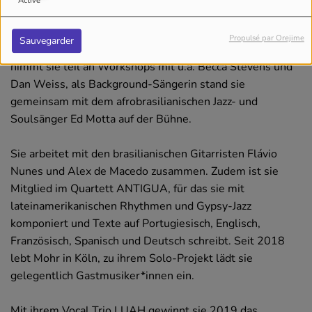
Activé
Anschließend studiert sie Jazzgesang am Institut für
Musik der Hochschule Osnabrück, unter anderem bei
Propulsé par Orejime
Sauvegarder
Simin Tander, Tobias Christl und Efrat Alony. Außerdem
nimmt sie teil an Workshops mit u.a. Becca Stevens und
Dan Weiss, als Background-Sängerin stand sie
gemeinsam mit dem afrobrasilianischen Jazz- und
Soulsänger Ed Motta auf der Bühne.
Sie arbeitet mit den brasilianischen Gitarristen Flávio
Nunes und Alex de Macedo zusammen. Zudem ist sie
Mitglied im Quartett ANTIGUA, für das sie mit
lateinamerikanischen Rhythmen und Gypsy-Jazz
komponiert und Texte auf Portugiesisch, Englisch,
Französisch, Spanisch und Deutsch schreibt. Seit 2018
lebt Mohr in Köln, zu ihrem Solo-Projekt lädt sie
gelegentlich Gastmusiker*innen ein.
Mit ihrem Vocal Trio LUAH gewinnt sie 2019 das