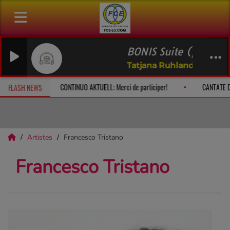
BONIS Suite (pfv) op.59
Tatjana Ruhland, Lukas Friede
le dimanche à 10h
CONTINUO AKTUELL: Merci de participer!
CA
FLASH NEWS
Artistes
Francesco Tristano
Francesco Tristano