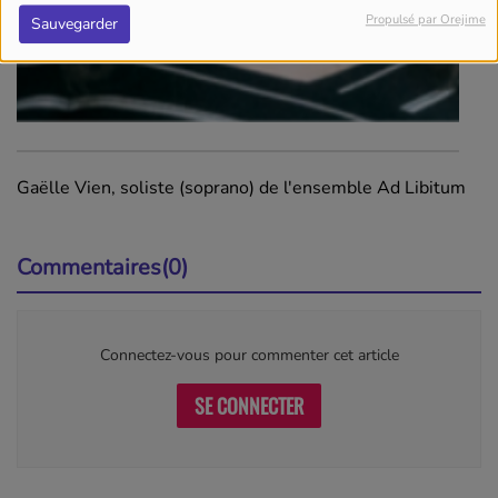
Propulsé par Orejime
Sauvegarder
Gaëlle Vien, soliste (soprano) de l'ensemble Ad Libitum
Commentaires(0)
Connectez-vous pour commenter cet article
SE CONNECTER