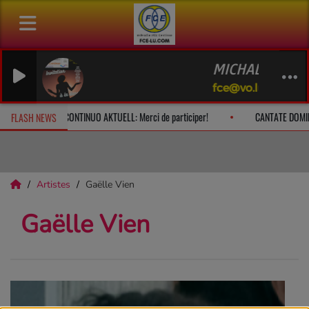
MICHALOWSKI M
fce@vo.lu - Ludmi
 à 10h
CONTINUO AKTUELL: Merci de participer!
CANTATE DOMI
FLASH NEWS
Artistes
Gaëlle Vien
Gaëlle Vien