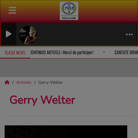
DEBUSSY
Marie Per
e à 10h
CONTINUO AKTUELL: Merci de participer!
CANTATE DOMI
FLASH NEWS
Artistes
Gerry Welter
Gerry Welter