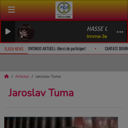
HASSE Concerto 
Imme-Jeanne Klett
e à 10h
CONTINUO AKTUELL: Merci de participer!
CANTATE DOMI
FLASH NEWS
Artistes
Jaroslav Tuma
Jaroslav Tuma