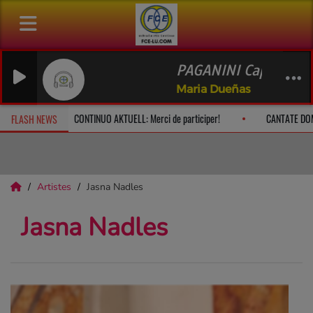
PAGANINI Caprice no
Maria Dueñas
che à 10h
CONTINUO AKTUELL: Merci de participer!
CANTATE DO
FLASH NEWS
Artistes
Jasna Nadles
Jasna Nadles