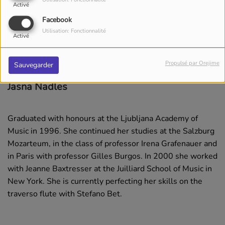
Activé
Facebook
Utilisation: Fonctionnalité
Activé
Propulsé par Orejime
Sauvegarder
Jasna Nadles
Graduated with honours at the Ljubljana Academy of
Music in 1996. She continued her studies at the Salzburg
Mozarteum, in the class of professor Irena Grafenauer and
in Paris with professor Gilles Burgos. In 2000 she worked
with Jeanne Baxtresser at the Juilliard School of Music in
New York. She is currently perfecting her skills on the
traverso flute with Stefano Bet.