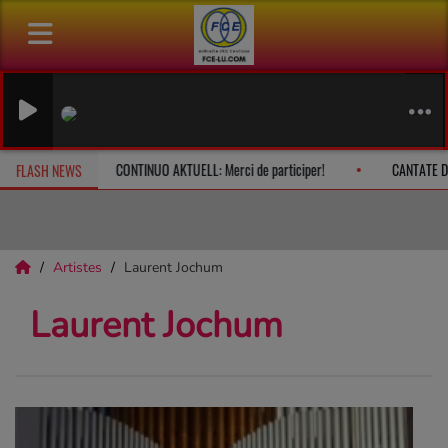
BACH Choral "
Mark Campbell (Bi
le dimanche à 10h
CONTINUO AKTUELL: Merci de participer!
CAN
FLASH NEWS
Artistes
Laurent Jochum
Laurent Jochum