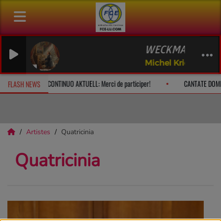
WECKMANN Komm 
Michel Krier (Festiv
e à 10h
CONTINUO AKTUELL: Merci de participer!
CANTATE DOMI
FLASH NEWS
Artistes
Quatricinia
Quatricinia