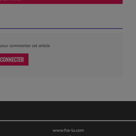
our commenter cet article
 CONNECTER
www.fce-lu.com