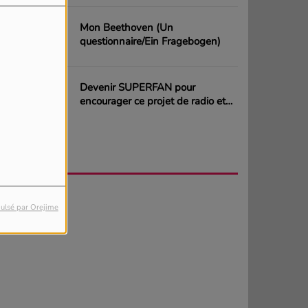
Mon Beethoven (Un
questionnaire/Ein Fragebogen)
Devenir SUPERFAN pour
encourager ce projet de radio et
gagner des CD ou des cartes
cadeaux
AGENDA
PLUS
ulsé par Orejime