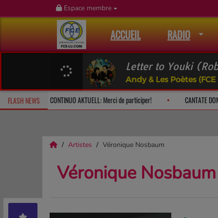
Espace membre
ACCUEIL
RADIO
Letter to Youki (Ro
Andy & Les Poètes (FCE
le dimanche à 10h
CONTINUO AKTUELL: Merci de participer!
CAN
FLASH NEWS
Artistes
Véronique Nosbaum
Véronique Nosbaum