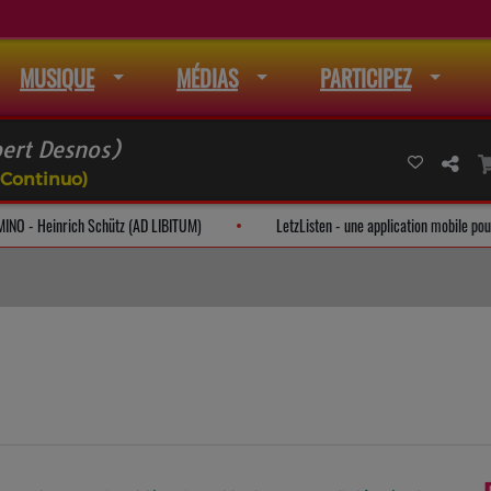
MUSIQUE
MÉDIAS
PARTICIPEZ
bert Desnos)
 Continuo)
TATE DOMINO - Heinrich Schütz (AD LIBITUM)
LetzListen - une application