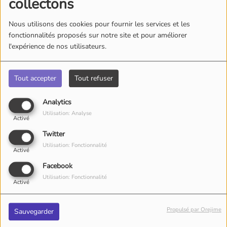
collectons
Nous utilisons des cookies pour fournir les services et les
fonctionnalités proposés sur notre site et pour améliorer
l'expérience de nos utilisateurs.
Tout accepter
Tout refuser
Analytics
Utilisation: Analyse
Activé
Twitter
Utilisation: Fonctionnalité
Activé
SAMEDI, DE 20:00 À 21:00
Facebook
Utilisation: Fonctionnalité
Activé
chaque second samedi, à 20h.
Propulsé par Orejime
Sauvegarder
Animateur(s) de l’émission