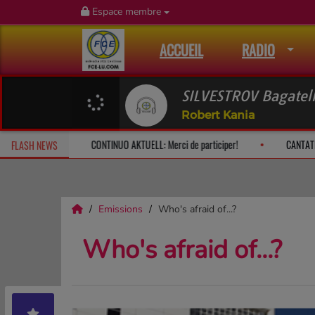
Espace membre
ACCUEIL
RADIO
SILVESTROV Bagatel
Robert Kania
 Bach: le dimanche à 10h
CONTINUO AKTUELL: Merci de participer!
FLASH NEWS
Emissions
Who's afraid of...?
Who's afraid of...?