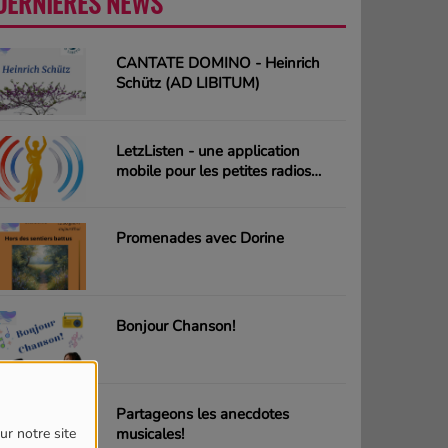
DERNIÈRES NEWS
PLUS
CANTATE DOMINO - Heinrich
Schütz (AD LIBITUM)
LetzListen - une application
mobile pour les petites radios
luxembourgeoises
Promenades avec Dorine
Bonjour Chanson!
Partageons les anecdotes
musicales!
ur notre site