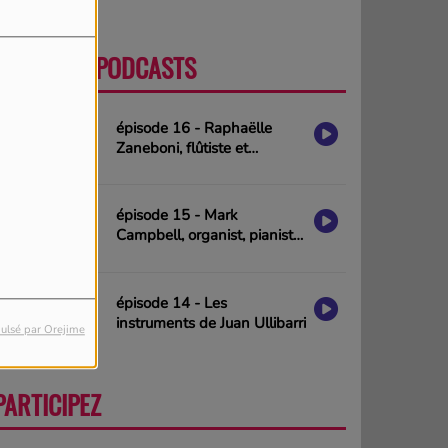
DERNIERS PODCASTS
PLUS
épisode 16 - Raphaëlle
Zaneboni, flûtiste et
compositrice
épisode 15 - Mark
Campbell, organist, pianist
& composer (interview in
english)
épisode 14 - Les
instruments de Juan Ullibarri
ulsé par Orejime
PARTICIPEZ
PLUS