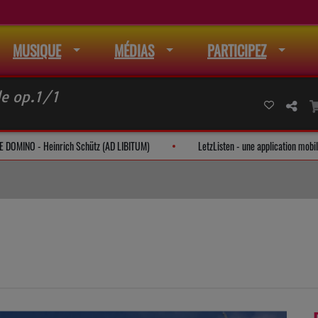
MUSIQUE
MÉDIAS
PARTICIPEZ
le op.1/1
CANTATE DOMINO - Heinrich Schütz (AD LIBITUM)
LetzListen - une appl