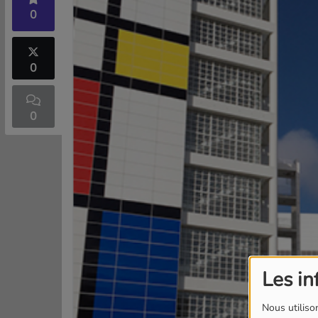
0
0
0
Les in
Nous utilison