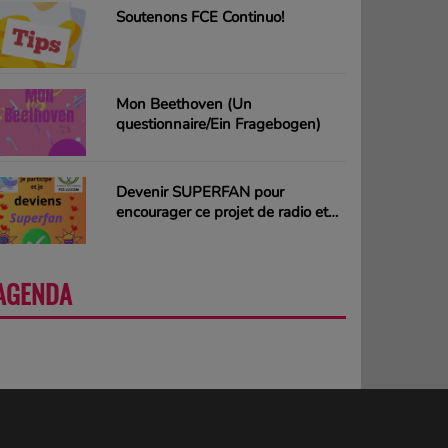
Soutenons FCE Continuo!
Mon Beethoven (Un
questionnaire/Ein Fragebogen)
Devenir SUPERFAN pour
encourager ce projet de radio et
gagner des CD ou des cartes
cadeaux
AGENDA
PLUS