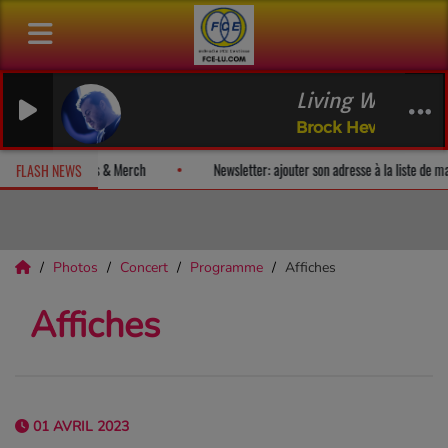
Living Waters
Brock Hewitt: Stories in Sound
un album-surprise!
Fan Releases & Merch
Newsletter: ajouter son
FLASH NEWS
Photos
Concert
Programme
Affiches
Affiches
01 AVRIL 2023