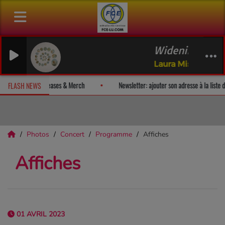
Widening Circles (Regr
Laura Misch
vez un album-surprise!
Fan Releases & Merch
Newsletter: ajouter
FLASH NEWS
Photos
Concert
Programme
Affiches
Affiches
01 AVRIL 2023