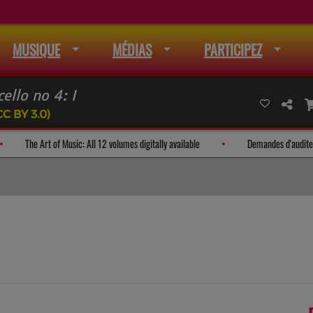
MUSIQUE
MÉDIAS
PARTICIPEZ
llo no 4: I
CC BY 3.0)
iste de mail
The Art of Music: All 12 volumes digitally available