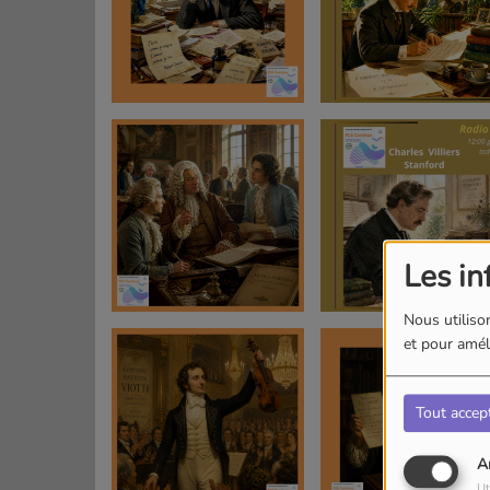
Les in
Nous utilison
et pour améli
Tout accep
A
Ut