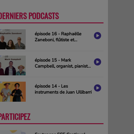
DERNIERS PODCASTS
PLUS
épisode 16 - Raphaëlle
Zaneboni, flûtiste et
compositrice
épisode 15 - Mark
Campbell, organist, pianist
& composer (interview in
english)
épisode 14 - Les
instruments de Juan Ullibarri
PARTICIPEZ
PLUS