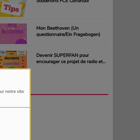
Soutenons FCE Continuo!
Mon Beethoven (Un
questionnaire/Ein Fragebogen)
Devenir SUPERFAN pour
encourager ce projet de radio et
gagner des CD ou des cartes
cadeaux
AGENDA
PLUS
ur notre site