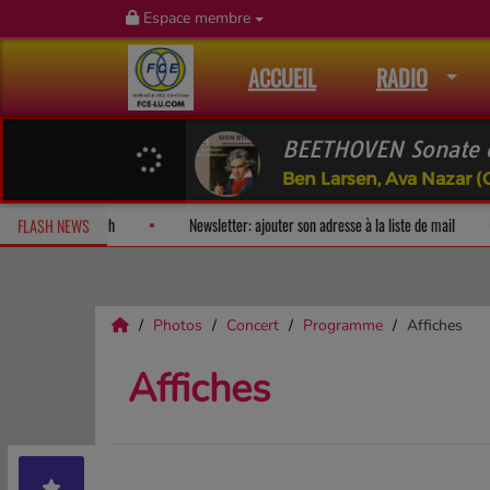
Espace membre
ACCUEIL
RADIO
BEETHOVEN Sonate ce
Ben Larsen, Ava Nazar (
ise!
Fan Releases & Merch
Newsletter: ajouter son adresse à la l
FLASH NEWS
Photos
Concert
Programme
Affiches
Affiches