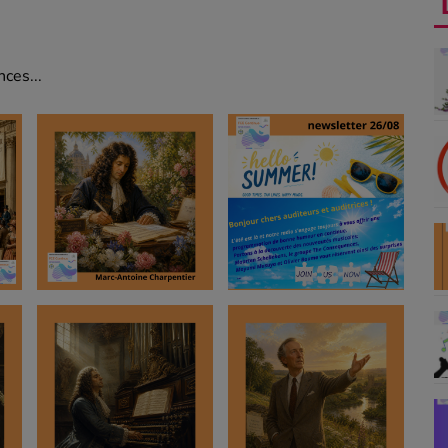
ces...