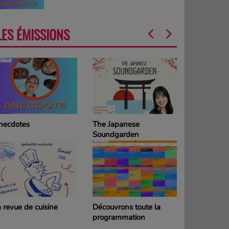
LES ÉMISSIONS
necdotes
The Japanese
La Grille d
Soundgarden
programm
DIMANCH
 revue de cuisine
Découvrons toute la
La Grille d
programmation
programm