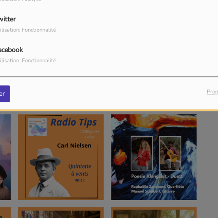
witter
ilisation: Fonctionnalité
acebook
ilisation: Fonctionnalité
Prop
er