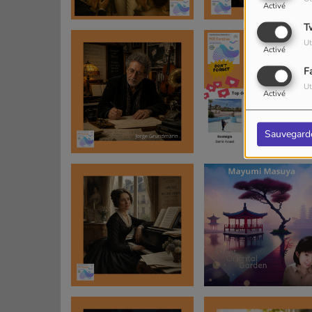
Activé
T
Ut
Activé
F
Ut
Activé
Sauvegard