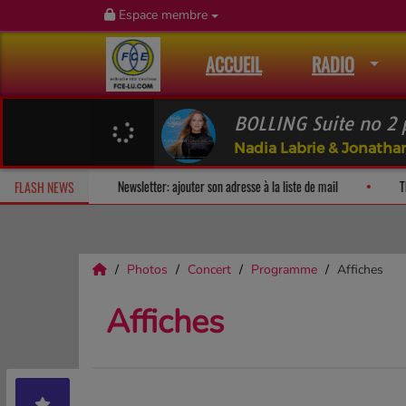
Espace membre
ACCUEIL
RADIO
Nadia Labrie & Jonathan
Fan Releases & Merch
Newsletter: ajouter son adresse à la liste de m
FLASH NEWS
Photos
Concert
Programme
Affiches
Affiches