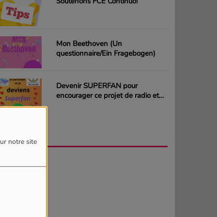
Soutenons FCE Continuo!
Mon Beethoven (Un
questionnaire/Ein Fragebogen)
Devenir SUPERFAN pour
encourager ce projet de radio et
gagner des CD ou des cartes
cadeaux
AGENDA
PLUS
ur notre site