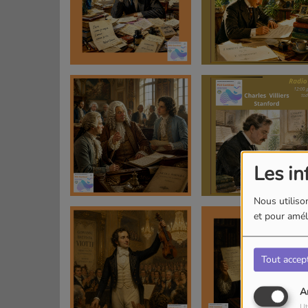
Les in
Nous utilison
et pour améli
Tout accep
A
Ut