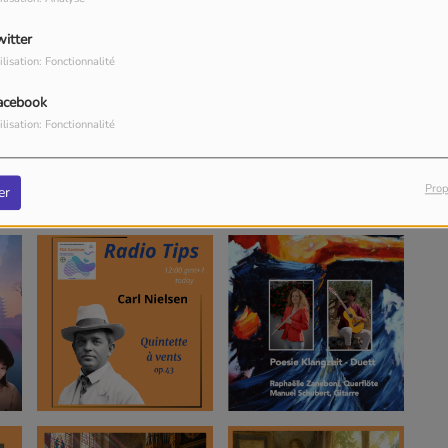
witter
ilisation: Fonctionnalité
acebook
ilisation: Fonctionnalité
Prop
er