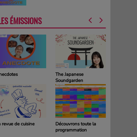
LES ÉMISSIONS
necdotes
The Japanese
La Grille d
Soundgarden
programm
DIMANCH
 revue de cuisine
Découvrons toute la
La Grille d
programmation
programm