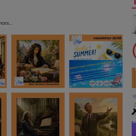
ces...