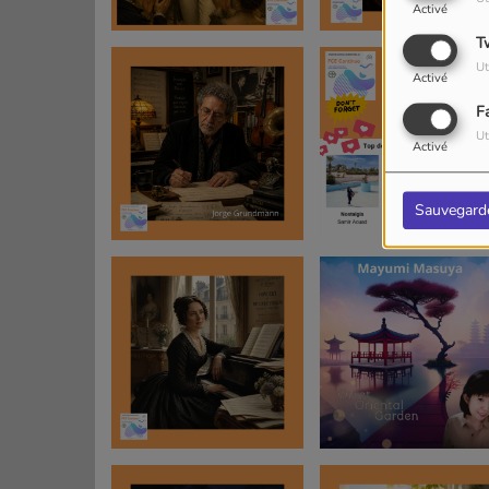
Activé
T
Ut
Activé
F
Ut
Activé
Sauvegard