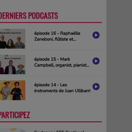
DERNIERS PODCASTS
PLUS
épisode 16 - Raphaëlle
Zaneboni, flûtiste et
compositrice
épisode 15 - Mark
Campbell, organist, pianist
& composer (interview in
english)
épisode 14 - Les
instruments de Juan Ullibarri
PARTICIPEZ
PLUS