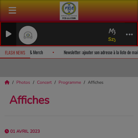
Myroslav SKORYK Mé
Szymanowski Quartet
 album-surprise!
Fan Releases & Merch
Newsletter: ajouter son a
FLASH NEWS
Photos
Concert
Programme
Affiches
Affiches
01 AVRIL 2023