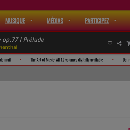
MUSIQUE
MÉDIAS
PARTICIPEZ
 op.77 I Prélude
umenthal
adresse à la liste de mail
The Art of Music: All 12 volumes digitally available