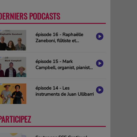
DERNIERS PODCASTS
PLUS
épisode 16 - Raphaëlle
Zaneboni, flûtiste et
compositrice
épisode 15 - Mark
Campbell, organist, pianist
& composer (interview in
english)
épisode 14 - Les
instruments de Juan Ullibarri
PARTICIPEZ
PLUS