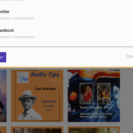
witter
ilisation: Fonctionnalité
acebook
ilisation: Fonctionnalité
Prop
er