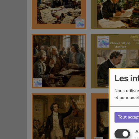
Les in
Nous utilison
et pour améli
Tout accep
A
Ut