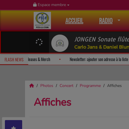
Espace membre
ACCUEIL
RADIO
JONGEN Sonate flûte
Carlo Jans & Daniel Bl
un album-surprise!
Fan Releases & Merch
Newsletter: ajouter son 
FLASH NEWS
Photos
Concert
Programme
Affiches
Affiches