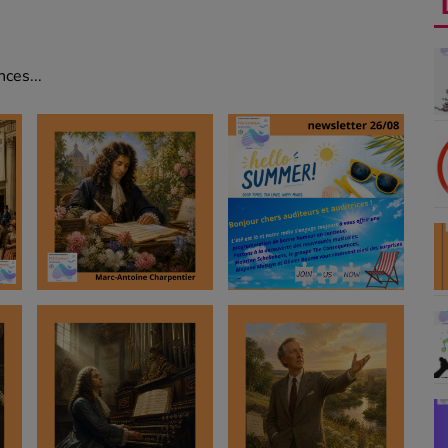
ces...