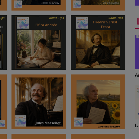
Anecdotes
T
S
La revue de cuisine
Dé
p