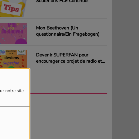
Soutenons FCE Continuo!
Mon Beethoven (Un
questionnaire/Ein Fragebogen)
Devenir SUPERFAN pour
encourager ce projet de radio et
gagner des CD ou des cartes
cadeaux
AGENDA
PLUS
ur notre site