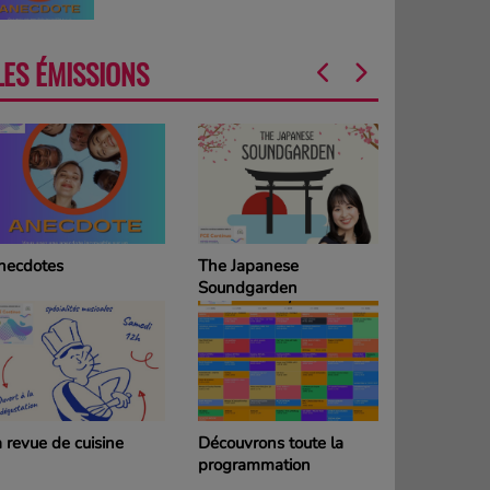
LES ÉMISSIONS
he Japanese
La Grille des
oundgarden
programmes
DIMANCHE
couvrons toute la
La Grille des
rogrammation
programmes SAMEDI