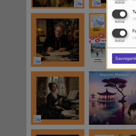
Activé
T
Ut
Activé
F
Ut
Activé
Sauvegard