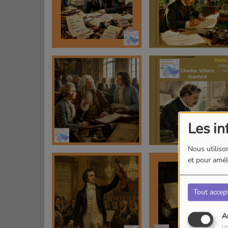
Les in
Nous utilison
et pour améli
Tout accep
A
Ut