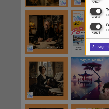
Activé
T
Ut
Activé
F
Ut
Activé
Sauvegard