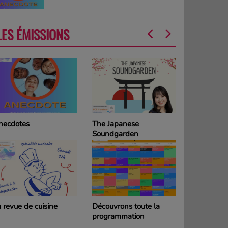
LES ÉMISSIONS
necdotes
The Japanese
La Grille d
Soundgarden
programm
DIMANCH
 revue de cuisine
Découvrons toute la
La Grille d
programmation
programm