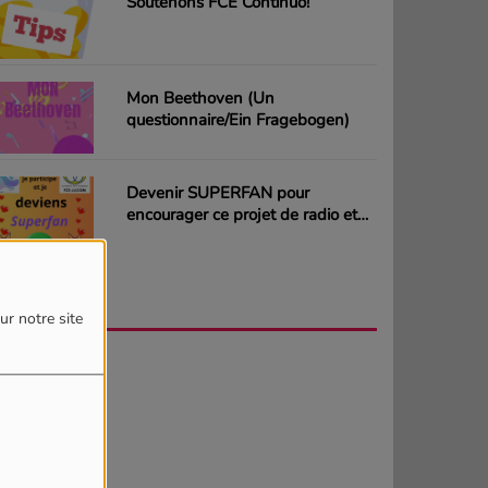
Soutenons FCE Continuo!
Mon Beethoven (Un
questionnaire/Ein Fragebogen)
Devenir SUPERFAN pour
encourager ce projet de radio et
gagner des CD ou des cartes
cadeaux
AGENDA
PLUS
ur notre site