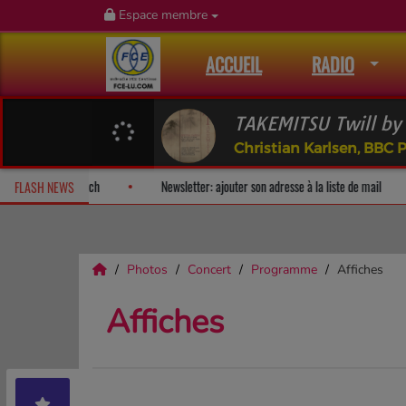
Espace membre
ACCUEIL
RADIO
TAKEMITSU Twill by 
Christian Karlsen, BBC
rise!
Fan Releases & Merch
Newsletter: ajouter son adresse à la 
FLASH NEWS
Photos
Concert
Programme
Affiches
Affiches