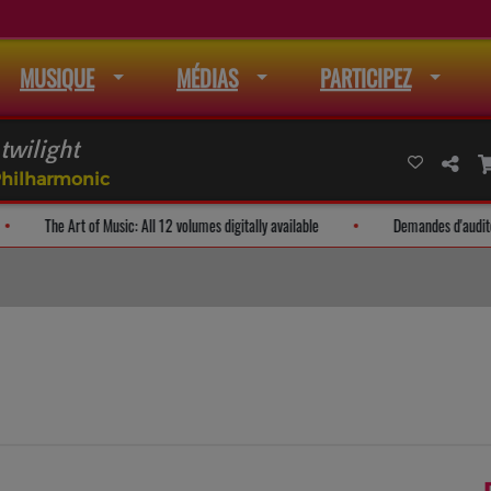
MUSIQUE
MÉDIAS
PARTICIPEZ
twilight
 Philharmonic
liste de mail
The Art of Music: All 12 volumes digitally available