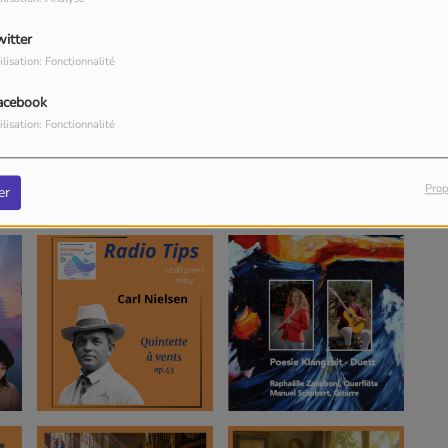
witter
ilisation: Fonctionnalité
acebook
ilisation: Fonctionnalité
Prop
er