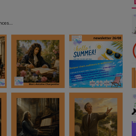
ces...