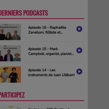
DERNIERS PODCASTS
PLUS
épisode 16 - Raphaëlle
Zaneboni, flûtiste et
compositrice
épisode 15 - Mark
Campbell, organist, pianist
& composer (interview in
english)
épisode 14 - Les
instruments de Juan Ullibarri
PARTICIPEZ
PLUS