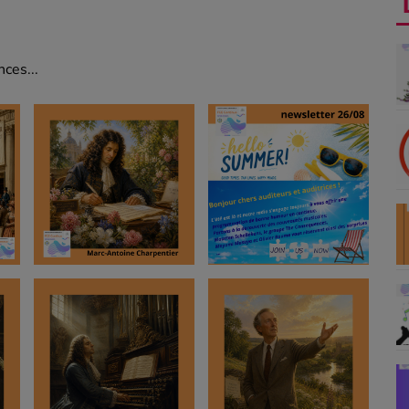
ces...