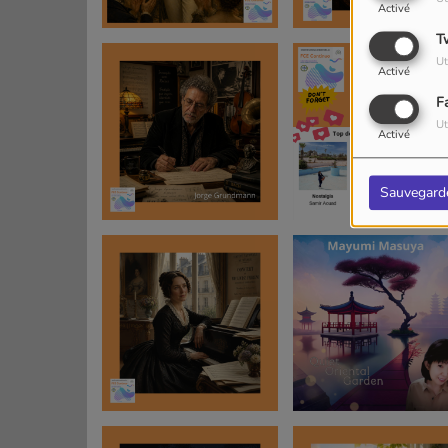
Activé
T
Ut
Activé
F
Ut
Activé
Sauvegard