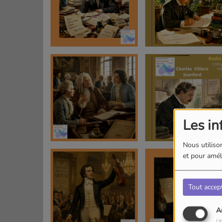
Les in
Nous utilison
et pour améli
Tout accep
A
Ut