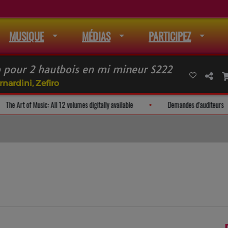
MUSIQUE
MÉDIAS
PARTICIPEZ
 pour 2 hautbois en mi mineur S222
rnardini, Zefiro
e mail
The Art of Music: All 12 volumes digitally available
Demand