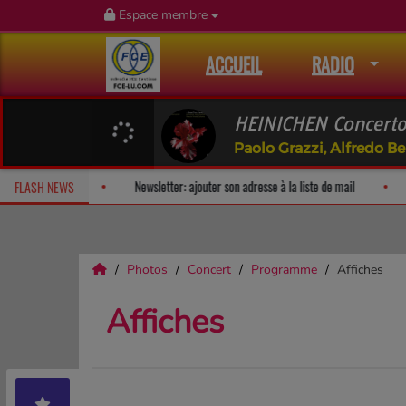
Espace membre
ACCUEIL
RADIO
HEINICHEN Concerto
Paolo Grazzi, Alfredo Be
Fan Releases & Merch
Newsletter: ajouter son adresse à la liste d
FLASH NEWS
Photos
Concert
Programme
Affiches
Affiches