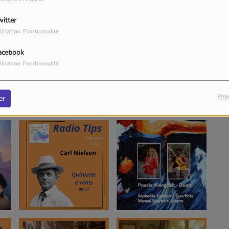
witter
ilisation: Fonctionnalité
acebook
ilisation: Fonctionnalité
Prop
er