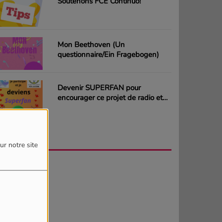
Soutenons FCE Continuo!
Mon Beethoven (Un
questionnaire/Ein Fragebogen)
Devenir SUPERFAN pour
encourager ce projet de radio et
gagner des CD ou des cartes
cadeaux
AGENDA
PLUS
ur notre site