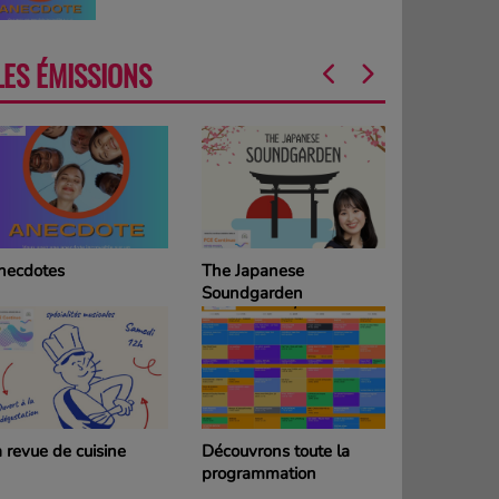
LES ÉMISSIONS
necdotes
The Japanese
La Grille d
Soundgarden
programm
DIMANCH
 revue de cuisine
Découvrons toute la
La Grille d
programmation
programm