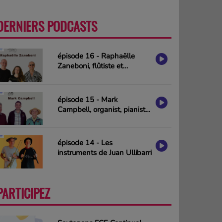
DERNIERS PODCASTS
PLUS
épisode 16 - Raphaëlle
Zaneboni, flûtiste et
compositrice
épisode 15 - Mark
Campbell, organist, pianist
& composer (interview in
english)
épisode 14 - Les
instruments de Juan Ullibarri
PARTICIPEZ
PLUS