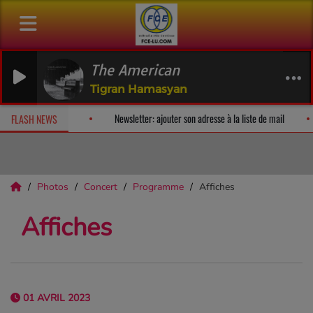
The American
Tigran Hamasyan
urprise!
Fan Releases & Merch
Newsletter: ajouter son adresse à 
FLASH NEWS
Photos
Concert
Programme
Affiches
Affiches
01 AVRIL 2023