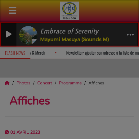
Embrace of Serenity
Mayumi Masuya (Sounds M)
un album-surprise!
Fan Releases & Merch
Newsletter: ajouter son 
FLASH NEWS
Photos
Concert
Programme
Affiches
Affiches
01 AVRIL 2023